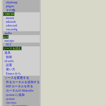
objdump
pkgsrc
その他
CDROM
mount
mkisofs
cdrecord
vnconfig
audio
arch
macppc
X11
ソースを読む
道具
技術
id-utils
設置
使い方
Emacs から
ソースを変更する
作るカーネルを追加する
MD カーネルを作る
カーネルの Makefile
sysinst に追加
sysinst
/etc/ttys