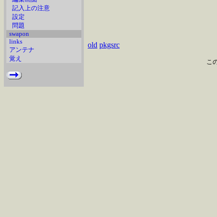
記入上の注意
設定
問題
swapon
links
old
pkgsrc
アンテナ
覚え
こ