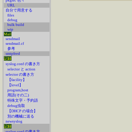
pkgsrc 色々
URL
自分で用意する
files
debug
bulk build
wip
Mail
sendmail
sendmail.cf
参考
smtpfeed
記録
syslog.conf の書き方
selector と action
selector の書き方
【facility】
【level】
program,host
用語(その二)
特殊文字・予約語
debug虫取
【DHCP の場合】
別の機械に送る
newsyslog
記録
syslog.conf の書き方