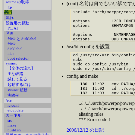
source の取得
(conf) 名前は何でもいい訳ですが、例
ftp
include "arch/macppc/conf/
設置
流れ
options         L2CR_CONFI
設置用の起動
options         SHMMAXPGS=
PC/AT
区画
#options         NKMEMPAGE
fdisk と disklabel
options         DDB_ONPAN
fdisk
/usr/bin/config を設置
disklabel
mbr
cd /usr/src/usr.bin/config
boot selector
make

sysinst
sudo cp config /usr/bin

【全体の流れ】
主な岐路
config and make
試して見る
   180  11:02   env PATH=/
起動するには
   181  11:02   cd ../comp
sysinst 起動
   182  11:03   env PATH=
実際例
/etc
../../../../arch/powerpc/powe
rc.conf
../../../../arch/powerpc/powe
etcupdate
aliasing rules
カーネル
*** Error code 1
src
make
2006/12/12 の日記
build.sh