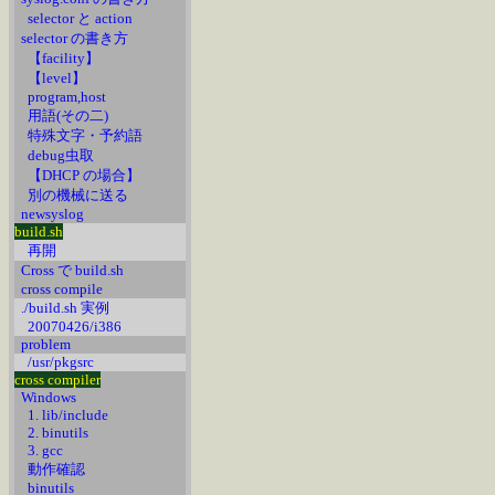
selector と action
selector の書き方
【facility】
【level】
program,host
用語(その二)
特殊文字・予約語
debug虫取
【DHCP の場合】
別の機械に送る
newsyslog
build.sh
再開
Cross で build.sh
cross compile
./build.sh 実例
20070426/i386
problem
/usr/pkgsrc
cross compiler
Windows
1. lib/include
2. binutils
3. gcc
動作確認
binutils