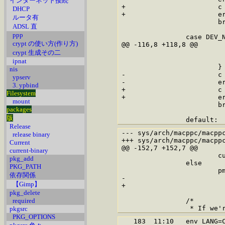
インターネット接続
+			c = (psize_t *) min(iov->iov_len, MAXPHYS);

DHCP
+			error = uiomove((caddr_t)v, (u_int) c, uio);

ルータ有
 			break;

ADSL 直
ppp
 		case DEV_NULL:

crypt の使い方(作り方)
@@ -116,8 +118,8 @@

 				zeropage = malloc(NBPG, M_TEMP, M_WAITOK);

crypt 生成その二
 				bzero(zeropage, NBPG);

ipnat
 			}

nis
-			c = min(iov->iov_len, NBPG);

ypserv
-			error = uiomove(zeropage, c, uio);

3. ypbind
+			c = (psize_t *) min(iov->iov_len, NBPG);

Filesystem
+			error = uiomove(zeropage, (u_int) c, uio);

mount
 			break;

packages
版
Release
--- sys/arch/macppc/macppc/bus_dma.c.orig	2007-03
release binary
+++ sys/arch/macppc/macppc/bus_dma.c	2007-03-17 11:3
Current
@@ -152,7 +152,7 @@

current-binary
 			curaddr = vtophys(vaddr);

pkg_add
 		else

PKG_PATH
 			pmap_extract(vm_map_pmap(&vm->vm_map),

依存関係
-			    vaddr, (paddr_t *)&curaddr);

【Gimp】
+			    vaddr, (paddr_t *) curaddr);

pkg_delete
required
 		/*

pkgsrc
PKG_OPTIONS