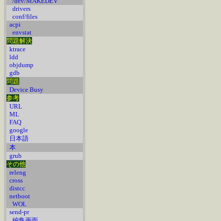
/dev/MAKEDEV
drivers
conf/files
acpi
envstat
問題解決
ktrace
ldd
objdump
gdb
問題
Device Busy
参考
URL
ML
FAQ
google
日本語
本
grub
その他
releng
cross
distcc
netboot
WOL
send-pr
編集画面