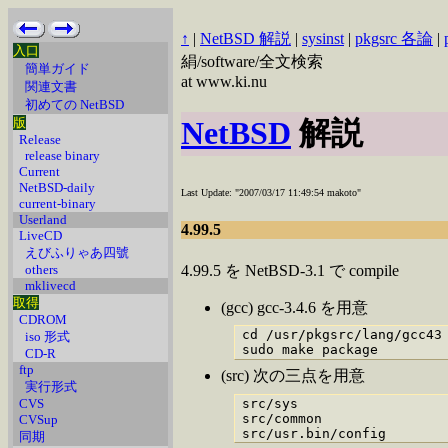
↑
|
NetBSD 解説
|
sysinst
|
pkgsrc 各論
|
入口
絹/software/全文検索
簡単ガイド
at www.ki.nu
関連文書
初めての NetBSD
版
NetBSD
解説
Release
release binary
Current
NetBSD-daily
Last Update: "2007/03/17 11:49:54 makoto"
current-binary
Userland
4.99.5
LiveCD
えびふりゃあ四號
others
4.99.5 を NetBSD-3.1 で compile
mklivecd
取得
(gcc) gcc-3.4.6 を用意
CDROM
cd /usr/pkgsrc/lang/gcc43

iso 形式
sudo make package 
CD-R
ftp
(src) 次の三点を用意
実行形式
CVS
src/sys

src/common

CVSup
src/usr.bin/config  
同期