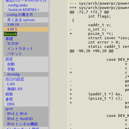
最近のカーネルの作り方
--- sys/arch/powerpc/powerpc/mem.c.orig	2007-01-30
config;make
+++ sys/arch/powerpc/powerpc/mem.c	2007-03-17 11:31:3
./build.sh KERNEL=
@@ -72,7 +72,7 @@

config の書き方
 	int flags;

良くある options
 {

3.99.19
 	vaddr_t v;

4.99.5
-	u_int c;

+	psize_t *c;

Network
 	struct iovec *iov;

基礎
 	int error = 0;

TCP/IP
 	static caddr_t zeropage;

イントラネット
@@ -90,16 +90,18 @@

パケット
設定
 		case DEV_MEM:

 			v = uio->uio_offset;

自動
-			c = uio->uio_resid;

手動
+			c = (psize_t *) uio->uio_resid;

ifconfig
 			/* This doesn't allow device mapping!	XXX */

出口の設定
-			pmap_real_memory((paddr_t *) &v, (psize_t *) &c);

LAN
-			error = uiomove((caddr_t)v, c, uio);

無線LAN
+			pmap_real_memory(

経路
+	(paddr_t *) &v, 

+	(psize_t *) c);

参照
+			error = uiomove((caddr_t)v, (u_int) c, uio);

DNS
 			break;

ipv6
IPv4 と IPv6
 		case DEV_KMEM:

IPv6 と NetBSD
 			v = uio->uio_offset;

IPv6 トンネル機能
-			c = min(iov->iov_len, MAXPHYS);

-			error = uiomove((caddr_t)v, c, uio);
