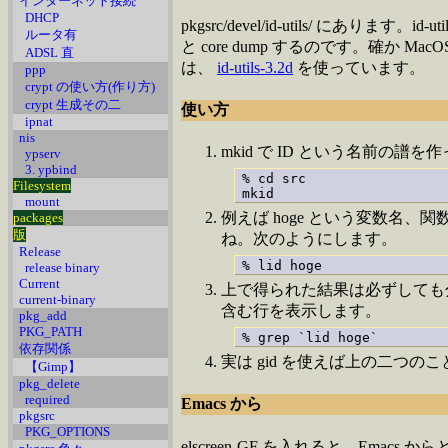
インターネット接続
DHCP
pkgsrc/devel/id-utils/ に
ルータ有
と core dump するのです。確か 
ADSL 直
は、
id-utils-3.2d
を使っています。
ppp
crypt の使い方(作り方)
crypt 生成その二
使い方
ipnat
nis
mkid で ID という名前の譜を
ypserv
3. ypbind
% cd src

Filesystem
mkid
mount
例えば hoge という変数名、関数名、
packages
版
ね。次のようにします。
Release
% lid hoge
release binary
Current
上で得られた結果は必ずしても分り
current-binary
含む行を表示します。
pkg_add
PKG_PATH
% grep `lid hoge`
依存関係
実は gid を使えば上の二つの
【Gimp】
pkg_delete
required
Emacs から
pkgsrc
PKG_OPTIONS
elscreen-GF を入れると、Emac