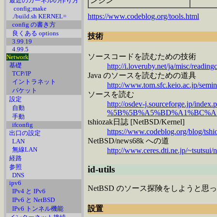
ンジン
最近のカーネルの作り方
config;make
https://www.codeblog.org/tools.html
./build.sh KERNEL=
config の書き方
良くある options
技術
3.99.19
4.99.5
ソースコードを読むための技術
Network
基礎
http://i.loveruby.net/ja/misc/readin
TCP/IP
Java のソースを読むための道具
イントラネット
http://www.tom.sfc.keio.ac.jp/semi
パケット
ソースを読む
設定
http://osdev-j.sourceforge.jp/index.
自動
%5B%5B%A5%BD%A1%BC%A
手動
tshiozak日誌 [NetBSD/Kernel]
ifconfig
https://www.codeblog.org/blog/ts
出口の設定
NetBSD/news68k への道
LAN
無線LAN
http://www.ceres.dti.ne.jp/~tsutsui
経路
参照
id-utils
DNS
ipv6
NetBSD のソース探険をしようと思ったら
IPv4 と IPv6
IPv6 と NetBSD
設置
IPv6 トンネル機能