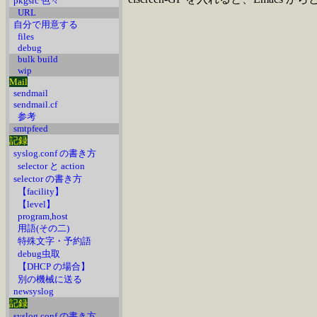
pkgsrc 色々
URL
自分で用意する
files
debug
bulk build
wip
Mail
sendmail
sendmail.cf
参考
smtpfeed
記録
syslog.conf の書き方
selector と action
selector の書き方
【facility】
【level】
program,host
用語(その二)
特殊文字・予約語
debug虫取
【DHCP の場合】
別の機械に送る
newsyslog
記録
syslog.conf の書き方