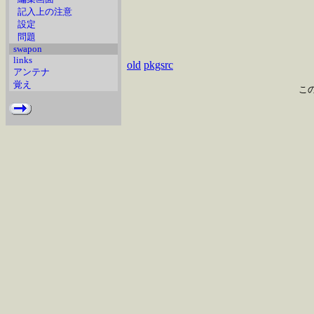
記入上の注意
設定
問題
swapon
links
old
pkgsrc
アンテナ
覚え
こ