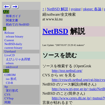
↑
|
NetBSD 解説
|
sysinst
|
pkgsrc 各論
|
入口
絹/software/全文検索
簡単ガイド
at www.ki.nu
関連文書
初めての NetBSD
版
NetBSD
解説
Release
release binary
Current
NetBSD-daily
Last Update: "2007/01/07 23:29:42 makoto"
current-binary
Userland
ソースを読む
LiveCD
えびふりゃあ四號
others
ソースを検索する {OpenGrok
mklivecd
http://nxr.netbsd.org/
取得
CDROM
CVS から src を見る
iso 形式
http://cvsweb.netbsd.org/cgi-bin/cv
CD-R
NetBSD のソース解説(井崎さん)
ftp
http://www.tri-tree.gr.jp/~isaki/Net
実行形式
NetBSD のこと(筒井さん)
CVS
http://www.ceres.dti.ne.jp/~tsutsu
CVSup
同期
言泉が枯れるまで