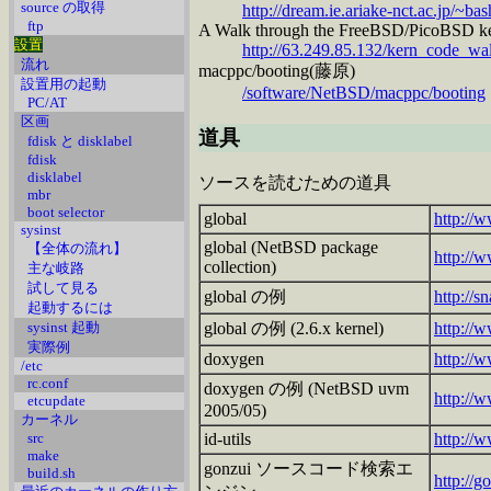
source の取得
http://dream.ie.ariake-nct.ac.jp/~bas
ftp
A Walk through the FreeBSD/PicoBSD ke
設置
http://63.249.85.132/kern_code_wa
流れ
macppc/booting(藤原)
設置用の起動
/software/NetBSD/macppc/booting
PC/AT
区画
道具
fdisk と disklabel
fdisk
disklabel
ソースを読むための道具
mbr
boot selector
global
http://
sysinst
global (NetBSD package
【全体の流れ】
http://
collection)
主な岐路
試して見る
global の例
http://s
起動するには
sysinst 起動
global の例 (2.6.x kernel)
http://
実際例
doxygen
http://
/etc
rc.conf
doxygen の例 (NetBSD uvm
http://
etcupdate
2005/05)
カーネル
src
id-utils
http://
make
gonzui ソースコード検索エ
build.sh
http://g