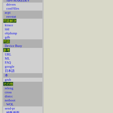
/dev/MAKEDEV
drivers
conf/files
acpi
envstat
問題解決
ktrace
ldd
objdump
gdb
問題
Device Busy
参考
URL
ML
FAQ
google
日本語
本
grub
その他
releng
cross
distcc
netboot
WOL
send-pr
編集画面