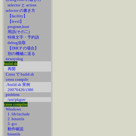
selector と action
selector の書き方
【facility】
【level】
program,host
用語(その二)
特殊文字・予約語
debug虫取
【DHCP の場合】
別の機械に送る
newsyslog
build.sh
再開
Cross で build.sh
cross compile
./build.sh 実例
20070426/i386
problem
/usr/pkgsrc
cross compiler
Windows
1. lib/include
2. binutils
3. gcc
動作確認
binutils