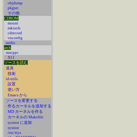
objdump
pkgsrc
その他
CDROM
mount
mkisofs
cdrecord
vnconfig
audio
arch
macppc
X11
ソースを読む
道具
技術
id-utils
設置
使い方
Emacs から
ソースを変更する
作るカーネルを追加する
MD カーネルを作る
カーネルの Makefile
sysinst に追加
sysinst
/etc/ttys