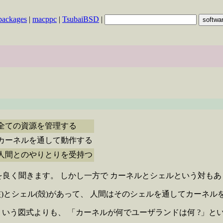
packages
|
macppc
|
TsubaiBSD
|
全ての資源を管理する
カーネルを通して動作する
人間とのやりとりを受持つ
良く聞きます。 しかし一方で カーネルとシェルという対もあ
ル(核)とシェル(殻)があって、 人間はそのシェルを通してカー
、そういう図式よりも、 「カーネルが何でユーザランドは何 ?」