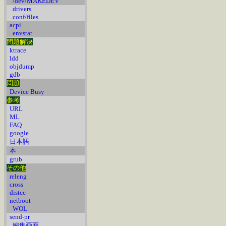
/dev/MAKEDEV
drivers
conf/files
acpi
envstat
問題解決
ktrace
ldd
objdump
gdb
問題
Device Busy
参考
URL
ML
FAQ
google
日本語
本
grub
その他
releng
cross
distcc
netboot
WOL
send-pr
編集画面