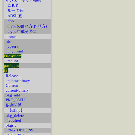
インターネット接続
DHCP
ルータ有
ADSL 直
ppp
crypt の使い方(作り方)
crypt 生成その二
ipnat
nis
ypserv
3. ypbind
Filesystem
mount
packages
版
Release
release binary
Current
current-binary
pkg_add
PKG_PATH
依存関係
【Gimp】
pkg_delete
required
pkgsrc
PKG_OPTIONS