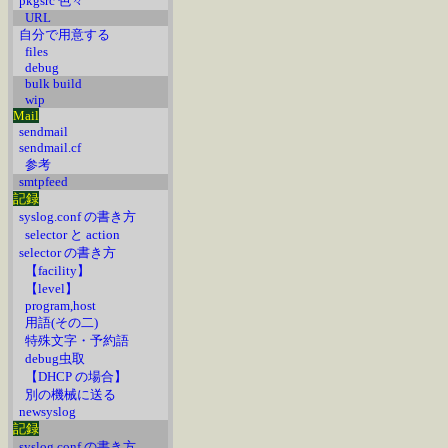
pkgsrc 色々
URL
自分で用意する
files
debug
bulk build
wip
Mail
sendmail
sendmail.cf
参考
smtpfeed
記録
syslog.conf の書き方
selector と action
selector の書き方
【facility】
【level】
program,host
用語(その二)
特殊文字・予約語
debug虫取
【DHCP の場合】
別の機械に送る
newsyslog
記録
syslog.conf の書き方