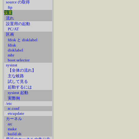
source の取得
ftp
設置
流れ
設置用の起動
PC/AT
区画
fdisk と disklabel
fdisk
disklabel
mbr
boot selector
sysinst
【全体の流れ】
主な岐路
試して見る
起動するには
sysinst 起動
実際例
/etc
rc.conf
etcupdate
カーネル
src
make
build.sh