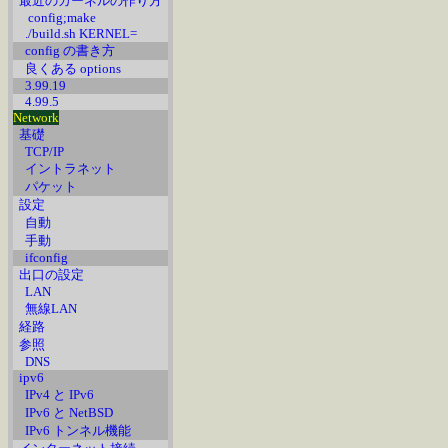
最近のカーネルの作り方
config;make
./build.sh KERNEL=
config の書き方
良くある options
3.99.19
4.99.5
Network
基礎
TCP/IP
イントラネット
パケット
設定
自動
手動
ifconfig
出口の設定
LAN
無線LAN
経路
参照
DNS
ipv6
IPv4 と IPv6
IPv6 と NetBSD
IPv6 トンネル機能