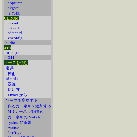
objdump
pkgsrc
その他
CDROM
mount
mkisofs
cdrecord
vnconfig
audio
arch
macppc
X11
ソースを読む
道具
技術
id-utils
設置
使い方
Emacs から
ソースを変更する
作るカーネルを追加する
MD カーネルを作る
カーネルの Makefile
sysinst に追加
sysinst
/etc/ttys