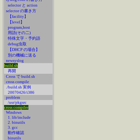
selector と action
selector の書き方
【facility】
【level】
program,host
用語(その二)
特殊文字・予約語
debug虫取
【DHCP の場合】
別の機械に送る
newsyslog
build.sh
再開
Cross で build.sh
cross compile
./build.sh 実例
20070426/i386
problem
/usr/pkgsrc
cross compiler
Windows
1. lib/include
2. binutils
3. gcc
動作確認
binutils