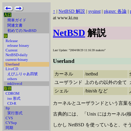
↑
|
NetBSD 解説
|
sysinst
|
pkgsrc 各論
|
入口
at www.ki.nu
簡単ガイド
関連文書
NetBSD
解説
初めての NetBSD
版
Release
release binary
Current
Last Update: "2004/08/29 11:16:39 makoto"
NetBSD-daily
current-binary
Userland
Userland
LiveCD
カーネル
/netbsd
えびふりゃあ四號
others
ユーザランド
上のもの以外の全て
mklivecd
取得
シェル
/bin/sh など
CDROM
iso 形式
カーネルとユーザランドという言葉を
CD-R
ftp
実行形式
古典的には、 「Unix にはカーネ
CVS
CVSup
しかし NetBSD を使っていると
同期